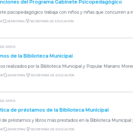
enciones del Programa Gabinete Psicopedagógico
ete psicopedagógico trabaja con niños y niñas que concurren a in
 brindando un acompañamiento integral a los/las mismos/as, a sus
26
SEMESTRAL
SECRETARÍA DE EDUCACIÓN
 individual, en psicología y psicopedagogía, generando además 
 y docentes. Se trabaja con diferentes problemáticas, analizando
iplinaria, a partir de la mirada y especificidad profesional, pauta
de objetivos definidos. El programa Gabinete Psicopedagógico fo
DE DATOS
s Apoyo Escolar y Equipos Móviles Interdisciplinarios.
os de la Biblioteca Municipal
s realizados por la Biblioteca Municipal y Popular Mariano Mor
a el número de socio por un ID ficticio pero se mantiene ese ID
26
SEMESTRAL
SECRETARÍA DE EDUCACIÓN
DE DATOS
tica de préstamos de la Biblioteca Municipal
 de préstamos y libros más prestados en la Biblioteca Municipal
26
SEMESTRAL
SECRETARÍA DE EDUCACIÓN