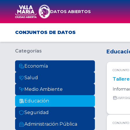
DATOS ABIERTOS
CONJUNTOS DE DATOS
Categorías
Educaci
Economía
CONJUNTO 
Salud
Taller
Medio Ambiente
Informac
23/07/20
Educación
Seguridad
CONJUNTO 
Administración Pública