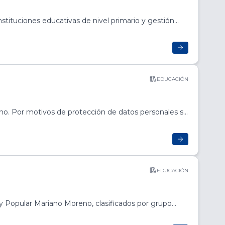
stituciones educativas de nivel primario y gestión
 familias y a la comunidad educativa. Se realiza un
un espacio de intercambio y asesoramiento con
 cada una de las situaciones de manera
ndo criterios y direccionando las intervenciones en
rma parte de la Red del Aprendizaje junto con los
EDUCACIÓN
eno. Por motivos de protección de datos personales se
 por cada operación que haya realizado.
EDUCACIÓN
 y Popular Mariano Moreno, clasificados por grupo